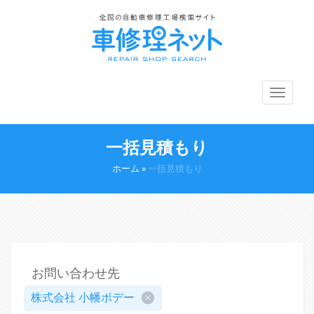
メ
ニ
ュ
ー
一括見積もり
切
り
ホーム
»
一括見積もり
替
え
お問い合わせ先
株式会社 小幡ボデー