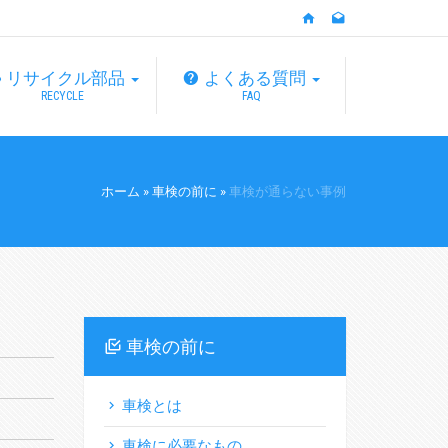
リサイクル部品
よくある質問
RECYCLE
FAQ
ホーム
»
車検の前に
»
車検が通らない事例
車検の前に
車検とは
車検に必要なもの