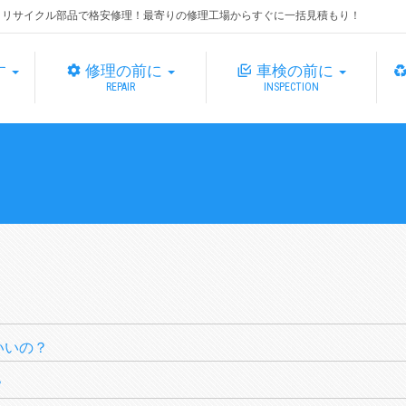
・リサイクル部品で格安修理！最寄りの修理工場からすぐに一括見積もり！
す
修理の前に
車検の前に
REPAIR
INSPECTION
いいの？
？