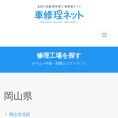
メ
ニ
ュ
ー
修理工場を探す
切
り
ホーム
»
中国・四国エリア
»
岡山県
替
え
岡山県
岡山市北区