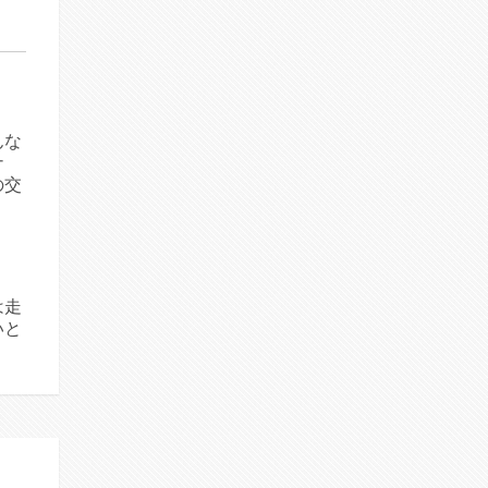
んな
ナ
の交
は走
いと