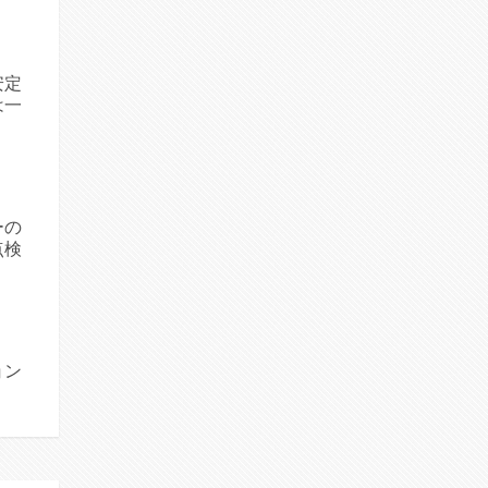
安定
は一
ーの
点検
ョン