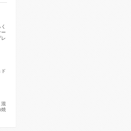
らく
サー
プレ
＆ド
と混
の焼