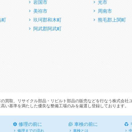
岩国市
光市
美祢市
周南市
島町
玖珂郡和木町
熊毛郡上関町
阿武郡阿武町
車の買取、リサイクル部品・リビルト部品の販売などを行なう株式会社
に高い基準を満たした優良な整備工場のみを厳選し登録しております。
修理の前に
車検の前に
修理までの流れ
車検とは