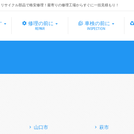
・リサイクル部品で格安修理！最寄りの修理工場からすぐに一括見積もり！
す
修理の前に
車検の前に
REPAIR
INSPECTION
山口市
萩市