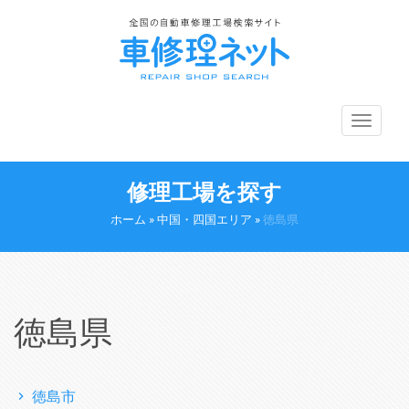
メ
ニ
ュ
ー
修理工場を探す
切
り
ホーム
»
中国・四国エリア
»
徳島県
替
え
徳島県
徳島市