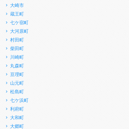
大崎市
蔵王町
七ケ宿町
大河原町
村田町
柴田町
川崎町
丸森町
亘理町
山元町
松島町
七ケ浜町
利府町
大和町
大郷町