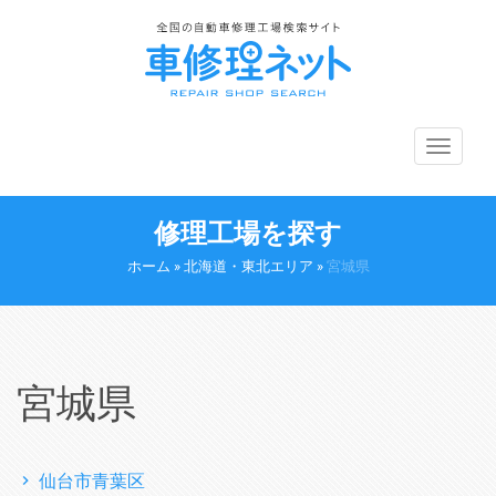
メ
ニ
ュ
ー
修理工場を探す
切
り
ホーム
»
北海道・東北エリア
»
宮城県
替
え
宮城県
仙台市青葉区