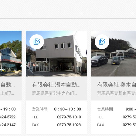
有限会社 三国自動車
有限会社 湯本自動車サービス
群馬県沼田市井土上町745-1
群馬県吾妻郡中之条町市城107-3
営業時間
9:00～
～19：00
営業時間
8：30～18：00
TEL
0279-5
-24-5722
TEL
0279-75-1010
FAX
0279-5
-24-2147
FAX
0279-75-1023