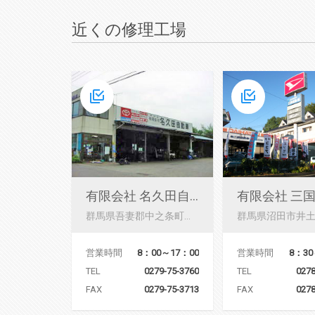
近くの修理工場
有限会社 名久田自動車整備工場
群馬県吾妻郡中之条町横尾287-1
営業時間
8：00～17：00
営業時間
8：30
TEL
0279-75-3760
TEL
0278
FAX
0279-75-3713
FAX
0278