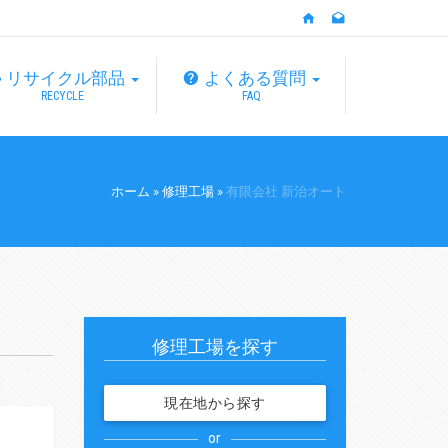
リサイクル部品
よくある質問
RECYCLE
FAQ
ホーム
»
修理工場
»
有限会社 新治オート
修理工場を探す
現在地から探す
or