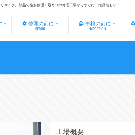
・リサイクル部品で格安修理！最寄りの修理工場からすぐに一括見積もり！
す
修理の前に
車検の前に
REPAIR
INSPECTION
工場概要