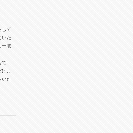
ちして
ていた
ュー取
心で
だけま
ちいた