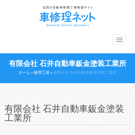
メ
ニ
ュ
ー
有限会社 石井自動車鈑金塗装工業所
切
り
ホーム
»
修理工場
»
有限会社 石井自動車鈑金塗装工業所
替
え
有限会社 石井自動車鈑金塗装
工業所