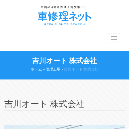
メ
ニ
ュ
ー
吉川オート 株式会社
切
り
ホーム
»
修理工場
»
吉川オート 株式会社
替
え
吉川オート 株式会社