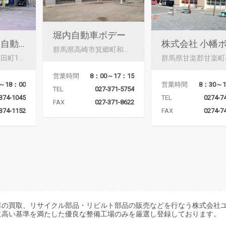
堀内自動車ボデー
有限会社 田島自動車
群馬県高崎市箕郷町和田山116-5
群馬県高崎市下室田町1888-1
営業時間
8：00～17：15
～18：00
営業時間
8：30～1
TEL
027-371-5754
374-1045
TEL
0274-7
FAX
027-371-8622
374-1152
FAX
0274-7
車の買取、リサイクル部品・リビルト部品の販売などを行なう株式会社
に高い基準を満たした優良な整備工場のみを厳選し登録しております。