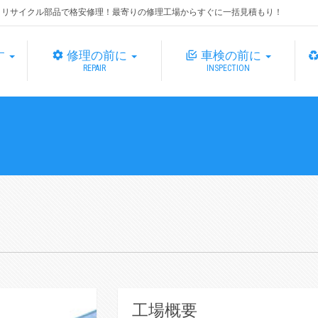
・リサイクル部品で格安修理！最寄りの修理工場からすぐに一括見積もり！
す
修理の前に
車検の前に
REPAIR
INSPECTION
工場概要