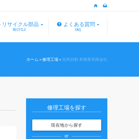
リサイクル部品
よくある質問
RECYCLE
FAQ
ホーム
»
修理工場
»
光和自動 車興業有限会社
修理工場を探す
現在地から探す
or