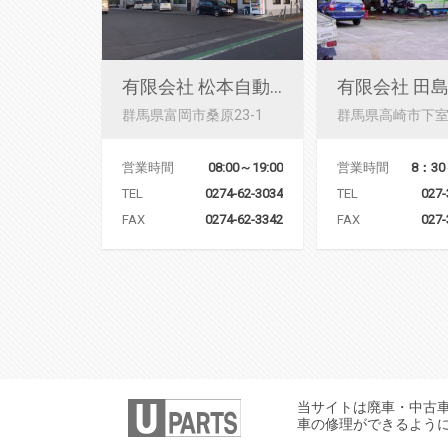
有限会社 松本自動車鈑金塗装
群馬県富岡市桑原23-1
営業時間
8：30
営業時間
08:00～19:00
TEL
027-
TEL
0274-62-3034
FAX
027-
FAX
0274-62-3342
当サイトは廃車・中古
車の修理ができるよう