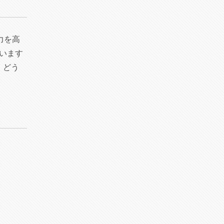
力を高
います
。どう