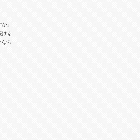
すか」
続ける
となら