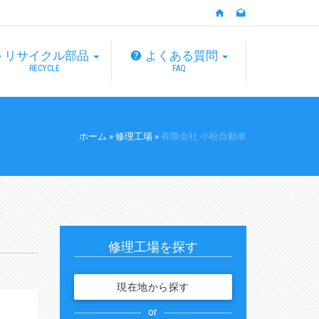
リサイクル部品
よくある質問
RECYCLE
FAQ
ホーム
»
修理工場
»
有限会社 小松自動車
修理工場を探す
現在地から探す
or