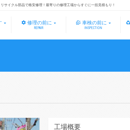
・リサイクル部品で格安修理！最寄りの修理工場からすぐに一括見積もり！
す
修理の前に
車検の前に
REPAIR
INSPECTION
工場概要