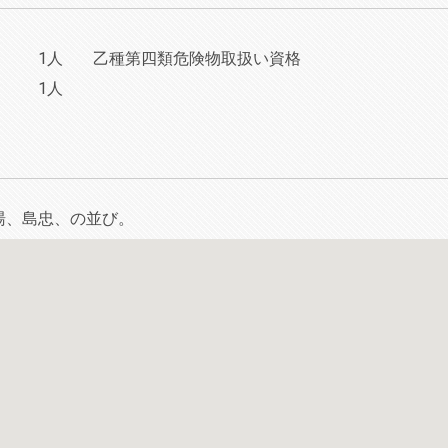
1人
乙種第四類危険物取扱い資格
1人
湯、島忠、の並び。