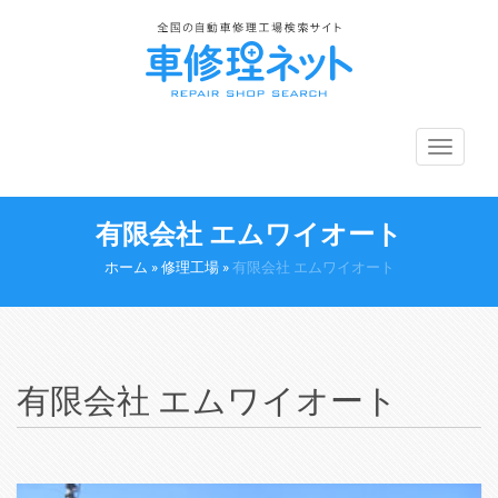
メ
ニ
ュ
ー
有限会社 エムワイオート
切
り
ホーム
»
修理工場
»
有限会社 エムワイオート
替
え
有限会社 エムワイオート