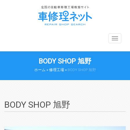
メ
ニ
ュ
ー
BODY SHOP 旭野
切
り
ホーム
»
修理工場
»
BODY SHOP 旭野
替
え
BODY SHOP 旭野