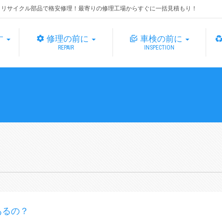
・リサイクル部品で格安修理！最寄りの修理工場からすぐに一括見積もり！
す
修理の前に
車検の前に
REPAIR
INSPECTION
あるの？